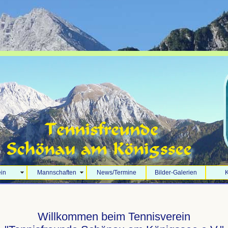
ein
Mannschaften
News/Termine
Bilder-Galerien
K
Willkommen beim Tennisverein