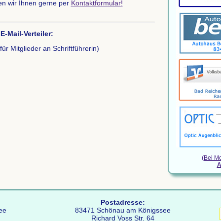
/ TF-Fünf-Kampf
en wir Ihnen gerne per
Kontaktformular!
- 03.10.26
> Details s.
"Term
-Mail-Verteiler:
für Mitglieder an Schriftführerin)
(Bei M
A
Postadresse:
ee
83471 Schönau am Königssee
Richard Voss Str. 64