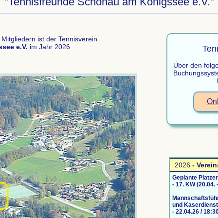
"Tennisfreunde Schönau am Königssee e.V."
itgliedern ist der Tennisverein
ssee e.V.
im Jahr 2026
Ten
Über den folge
Buchungssyste
On
2026
- Verei
Geplante Platze
- 17. KW (20.04. 
Mannschaftsführ
und Kaserdienst
- 22.04.26 / 18:3